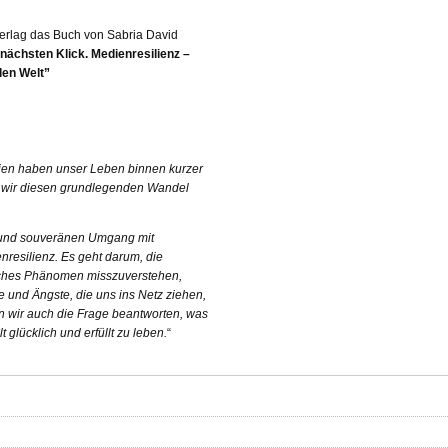
erlag das Buch von Sabria David
ächsten Klick. Medienresilienz –
alen Welt”
gien haben unser Leben binnen kurzer
n wir diesen grundlegenden Wandel
n und souveränen Umgang mit
nresilienz. Es geht darum, die
nisches Phänomen misszuverstehen,
und Ängste, die uns ins Netz ziehen,
n wir auch die Frage beantworten, was
t glücklich und erfüllt zu leben.
“