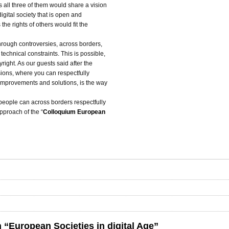
s all three of them would share a vision
digital society that is open and
he rights of others would fit the
through controversies, across borders,
chnical constraints. This is possible,
right. As our guests said after the
sions, where you can respectfully
improvements and solutions, is the way
eople can across borders respectfully
approach of the “
Colloquium European
 “European Societies in digital Age”