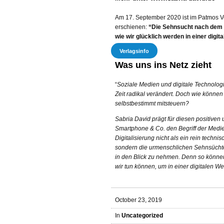
Am 17. September 2020 ist im Patmos V
erschienen:
“Die Sehnsucht nach dem n
wie wir glücklich werden in einer digit
Verlagsinfo
Was uns ins Netz zieht
“
Soziale Medien und digitale Technolo
Zeit radikal verändert. Doch wie könne
selbstbestimmt mitsteuern?
Sabria David prägt für diesen positive
Smartphone & Co. den Begriff der Medie
Digitalisierung nicht als ein rein tech
sondern die urmenschlichen Sehnsüchte 
in den Blick zu nehmen. Denn so könne
wir tun können, um in einer digitalen Wel
October 23, 2019
In
Uncategorized