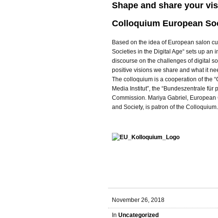
Shape and share your visi
Colloquium European Socie
Based on the idea of European salon cu
Societies in the Digital Age“ sets up an i
discourse on the challenges of digital s
positive visions we share and what it need
The colloquium is a cooperation of the “
Media Institut”, the “Bundeszentrale für 
Commission. Mariya Gabriel, European 
and Society, is patron of the Colloquium.
November 26, 2018
In
Uncategorized