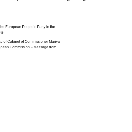
the European People’s Party in the
te
ead of Cabinet of Commissioner Mariya
uropean Commission – Message from