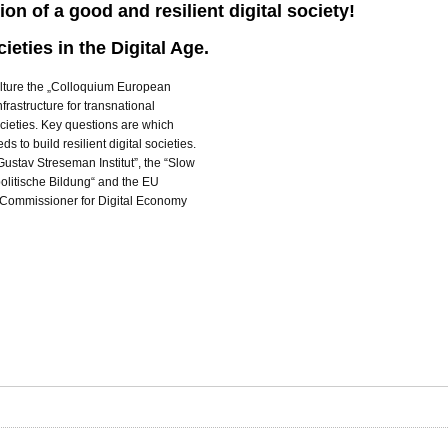
on of a good and resilient digital society!
ties in the Digital Age.
lture the „Colloquium European
nfrastructure for transnational
ocieties. Key questions are which
s to build resilient digital societies.
Gustav Streseman Institut”, the “Slow
politische Bildung“ and the EU
Commissioner for Digital Economy