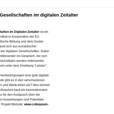
esellschaften im digitalen Zeitalter
ften im Digitalen Zeitalter
ist ein
stitut) in Kooperation der EU
itische Bildung und dem Gustav
asst sich aus europäischer
der digitalen Gesellschaften. Dabei
teinander ins Gespräch, die sich
prächsfäden werden miteinander
form unter dem Dreiklang “Länder”,
hmenbedingungen eine gute digitale
ede gibt es in den verschiedenen
n und Werte teilen wir? Was können
lloquium baut ein transnationales
tur für den Austausch über die
chen Auswirkungen und Potentiale.
r Projekt Website:
www.colloquium-