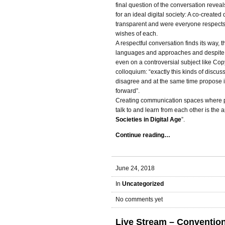
final question of the conversation reveal
for an ideal digital society: A co-created 
transparent and were everyone respects t
wishes of each.
A respectful conversation finds its way, 
languages and approaches and despite te
even on a controversial subject like Copy
colloquium: “exactly this kinds of discus
disagree and at the same time propose 
forward”.
Creating communication spaces where p
talk to and learn from each other is the 
Societies in Digital Age
”.
Continue reading…
June 24, 2018
In
Uncategorized
No comments yet
Live Stream – Convention