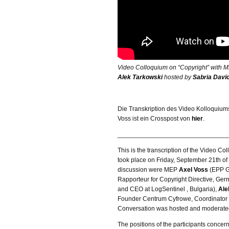
Video Colloquium on “Copyright” with
Alek Tarkowski
hosted by
Sabria Davi
Die Transkription des Video Kolloquiu
Voss ist ein Crosspost von
hier
.
_______________________________
This is the transcription of the Video Col
took place on Friday, September 21th of 
discussion were MEP
Axel Voss
(EPP G
Rapporteur for Copyright Directive, Ge
and CEO at LogSentinel , Bulgaria),
Ale
Founder Centrum Cyfrowe, Coordinator
Conversation was hosted and moderat
The positions of the participants concern