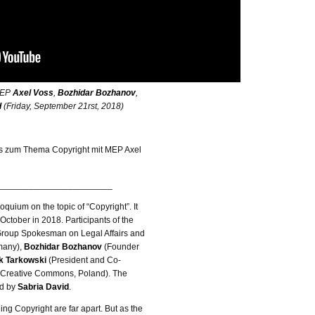
 MEP
Axel Voss
,
Bozhidar Bozhanov
,
d
(Friday, September 21rst, 2018)
ms zum Thema Copyright mit MEP Axel
_______________________
loquium on the topic of “Copyright”. It
October in 2018. Participants of the
roup Spokesman on Legal Affairs and
rmany),
Bozhidar Bozhanov
(Founder
k Tarkowski
(President and Co-
 Creative Commons, Poland). The
ed by
Sabria David
.
ing Copyright are far apart. But as the