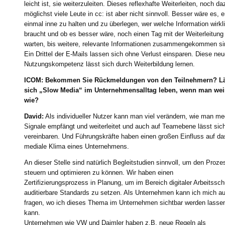
leicht ist, sie weiterzuleiten. Dieses reflexhafte Weiterleiten, noch d
möglichst viele Leute in cc: ist aber nicht sinnvoll. Besser wäre es, e
einmal inne zu halten und zu überlegen, wer welche Information wirkl
braucht und ob es besser wäre, noch einen Tag mit der Weiterleitung
warten, bis weitere, relevante Informationen zusammengekommen si
Ein Drittel der E-Mails lassen sich ohne Verlust einsparen. Diese ne
Nutzungskompetenz lässt sich durch Weiterbildung lernen.
ICOM: Bekommen Sie Rückmeldungen von den Teilnehmern? Lä
sich „Slow Media“ im Unternehmensalltag leben, wenn man wei
wie?
David:
Als individueller Nutzer kann man viel verändern, wie man me
Signale empfängt und weiterleitet und auch auf Teamebene lässt sich
vereinbaren. Und Führungskräfte haben einen großen Einfluss auf da
mediale Klima eines Unternehmens.
An dieser Stelle sind natürlich Begleitstudien sinnvoll, um den Proze
steuern und optimieren zu können. Wir haben einen
Zertifizierungsprozess in Planung, um im Bereich digitaler Arbeitssch
auditierbare Standards zu setzen. Als Unternehmen kann ich mich a
fragen, wo ich dieses Thema im Unternehmen sichtbar werden lasse
kann.
Unternehmen wie VW und Daimler haben z.B. neue Regeln als