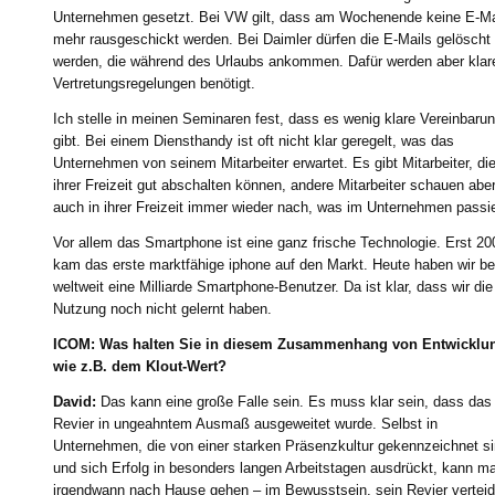
Unternehmen gesetzt. Bei VW gilt, dass am Wochenende keine E-Ma
mehr rausgeschickt werden. Bei Daimler dürfen die E-Mails gelöscht
werden, die während des Urlaubs ankommen. Dafür werden aber klar
Vertretungsregelungen benötigt.
Ich stelle in meinen Seminaren fest, dass es wenig klare Vereinbaru
gibt. Bei einem Diensthandy ist oft nicht klar geregelt, was das
Unternehmen von seinem Mitarbeiter erwartet. Es gibt Mitarbeiter, die
ihrer Freizeit gut abschalten können, andere Mitarbeiter schauen abe
auch in ihrer Freizeit immer wieder nach, was im Unternehmen passie
Vor allem das Smartphone ist eine ganz frische Technologie. Erst 20
kam das erste marktfähige iphone auf den Markt. Heute haben wir be
weltweit eine Milliarde Smartphone-Benutzer. Da ist klar, dass wir die
Nutzung noch nicht gelernt haben.
ICOM: Was halten Sie in diesem Zusammenhang von Entwicklu
wie z.B. dem Klout-Wert?
David:
Das kann eine große Falle sein. Es muss klar sein, dass das
Revier in ungeahntem Ausmaß ausgeweitet wurde. Selbst in
Unternehmen, die von einer starken Präsenzkultur gekennzeichnet s
und sich Erfolg in besonders langen Arbeitstagen ausdrückt, kann m
irgendwann nach Hause gehen – im Bewusstsein, sein Revier verteid