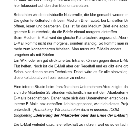
hier fokussiert auf den drei Ebenen ansetzen.
Betrachten wir die individuelle Nutzerrolle, die klar gemacht werden 
Die gelernte Kulturtechnik beim Medium Brief lautet: bei Eintreffen Br
öffnen, lesen und bearbeiten. Das ist für das Medium Brief eine adäq
gelernte Kulturtechnik, da die Briefe einmal morgens eintreffen.
Beim Medium E-Mail wird die gleiche Kulturtechnik angewandt. Aber 
E-Mail kommt nicht nur morgens, sondern ständig. So kommt man ni
mehr zum konzentrierten Arbeiten. Man muss mit E-Mails anders
umgehen als mit Briefen.
Ein Wiki oder ein gut strukturiertes Intranet können gegen diese E-Ma
Flut helfen. Noch ist die E-Mail aber der Regelfall und es gibt eine g
Scheu vor diesen neuen Techniken. Dabei wäre es für alle sinnvoller,
diese kollaborativen Tools besser zu nutzen.
Eine interne Studie beim französischen Unternehmen Atos zeigte, d
sich die Mitarbeiter 25 Stunden wöchentlich nur mit dem Abarbeiten 
E-Mails beschäftigen. Daher hatte sich das Unternehmen entschloss
interne E-Mails abzuschaffen. Ich bin gespannt, wie sich dieses Proj
entwickelt. [
Anmerkung: Wir berichteten dazu in unserem ICOM-
Blogbeitrag
„Befreiung der Mitarbeiter oder das Ende der E-Mail
“
]
Die E-Mail verleitet dazu, sie reflexhaft zu nutzen, weil es so einfac