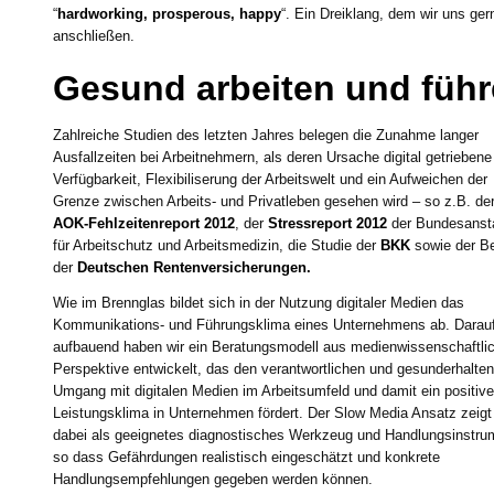
“
hardworking, prosperous, happy
“. Ein Dreiklang, dem wir uns ger
anschließen.
Gesund arbeiten und führe
Zahlreiche Studien des letzten Jahres belegen die Zunahme langer
Ausfallzeiten bei Arbeitnehmern, als deren Ursache digital getriebene
Verfügbarkeit, Flexibiliserung der Arbeitswelt und ein Aufweichen der
Grenze zwischen Arbeits- und Privatleben gesehen wird – so z.B. de
AOK-Fehlzeitenreport 2012
, der
Stressreport 2012
der Bundesansta
für Arbeitschutz und Arbeitsmedizin, die Studie der
BKK
sowie der Be
der
Deutschen Rentenversicherungen.
Wie im Brennglas bildet sich in der Nutzung digitaler Medien das
Kommunikations- und Führungsklima eines Unternehmens ab. Darau
aufbauend haben wir ein Beratungsmodell aus medienwissenschaftli
Perspektive entwickelt, das den verantwortlichen und gesunderhalte
Umgang mit digitalen Medien im Arbeitsumfeld und damit ein positiv
Leistungsklima in Unternehmen fördert. Der Slow Media Ansatz zeigt
dabei als geeignetes diagnostisches Werkzeug und Handlungsinstru
so dass Gefährdungen realistisch eingeschätzt und konkrete
Handlungsempfehlungen gegeben werden können.