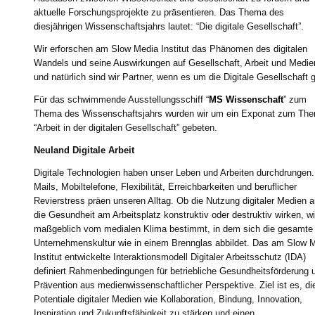
aktuelle Forschungsprojekte zu präsentieren. Das Thema des
diesjährigen Wissenschaftsjahrs lautet: “Die digitale Gesellschaft”.
Wir erforschen am Slow Media Institut das Phänomen des digitalen
Wandels und seine Auswirkungen auf Gesellschaft, Arbeit und Medie
und natürlich sind wir Partner, wenn es um die Digitale Gesellschaft 
Für das schwimmende Ausstellungsschiff “
MS Wissenschaft
” zum
Thema des Wissenschaftsjahrs wurden wir um ein Exponat zum Th
“Arbeit in der digitalen Gesellschaft” gebeten.
Neuland Digitale Arbeit
Digitale Technologien haben unser Leben und Arbeiten durchdrungen.
Mails, Mobiltelefone, Flexibilität, Erreichbarkeiten und beruflicher
Revierstress präen unseren Alltag. Ob die Nutzung digitaler Medien a
die Gesundheit am Arbeitsplatz konstruktiv oder destruktiv wirken, wi
maßgeblich vom medialen Klima bestimmt, in dem sich die gesamte
Unternehmenskultur wie in einem Brennglas abbildet. Das am Slow 
Institut entwickelte Interaktionsmodell Digitaler Arbeitsschutz (IDA)
definiert Rahmenbedingungen für betriebliche Gesundheitsförderung 
Prävention aus medienwissenschaftlicher Perspektive. Ziel ist es, di
Potentiale digitaler Medien wie Kollaboration, Bindung, Innovation,
Inspiration und Zukunftsfähigkeit zu stärken und einen