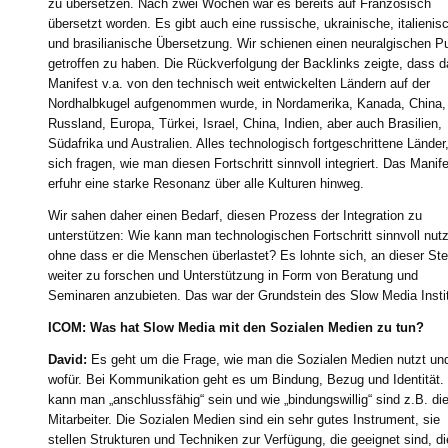
zu übersetzen. Nach zwei Wochen war es bereits auf Französisch
übersetzt worden. Es gibt auch eine russische, ukrainische, italienis
und brasilianische Übersetzung. Wir schienen einen neuralgischen P
getroffen zu haben. Die Rückverfolgung der Backlinks zeigte, dass 
Manifest v.a. von den technisch weit entwickelten Ländern auf der
Nordhalbkugel aufgenommen wurde, in Nordamerika, Kanada, China,
Russland, Europa, Türkei, Israel, China, Indien, aber auch Brasilien,
Südafrika und Australien. Alles technologisch fortgeschrittene Länder,
sich fragen, wie man diesen Fortschritt sinnvoll integriert. Das Manif
erfuhr eine starke Resonanz über alle Kulturen hinweg.
Wir sahen daher einen Bedarf, diesen Prozess der Integration zu
unterstützen: Wie kann man technologischen Fortschritt sinnvoll nut
ohne dass er die Menschen überlastet? Es lohnte sich, an dieser Ste
weiter zu forschen und Unterstützung in Form von Beratung und
Seminaren anzubieten. Das war der Grundstein des Slow Media Instit
ICOM: Was hat Slow Media mit den Sozialen Medien zu tun?
David:
Es geht um die Frage, wie man die Sozialen Medien nutzt un
wofür. Bei Kommunikation geht es um Bindung, Bezug und Identität.
kann man „anschlussfähig“ sein und wie „bindungswillig“ sind z.B. di
Mitarbeiter. Die Sozialen Medien sind ein sehr gutes Instrument, sie
stellen Strukturen und Techniken zur Verfügung, die geeignet sind, d