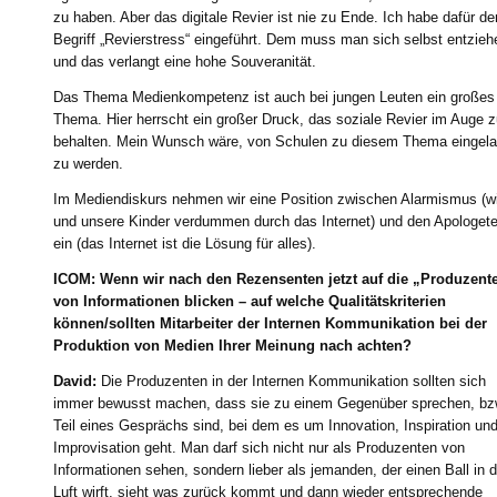
zu haben. Aber das digitale Revier ist nie zu Ende. Ich habe dafür de
Begriff „Revierstress“ eingeführt. Dem muss man sich selbst entzieh
und das verlangt eine hohe Souveranität.
Das Thema Medienkompetenz ist auch bei jungen Leuten ein großes
Thema. Hier herrscht ein großer Druck, das soziale Revier im Auge 
behalten. Mein Wunsch wäre, von Schulen zu diesem Thema eingel
zu werden.
Im Mediendiskurs nehmen wir eine Position zwischen Alarmismus (wi
und unsere Kinder verdummen durch das Internet) und den Apologet
ein (das Internet ist die Lösung für alles).
ICOM: Wenn wir nach den Rezensenten jetzt auf die „Produzent
von Informationen blicken – auf welche Qualitätskriterien
können/sollten Mitarbeiter der Internen Kommunikation bei der
Produktion von Medien Ihrer Meinung nach achten?
David:
Die Produzenten in der Internen Kommunikation sollten sich
immer bewusst machen, dass sie zu einem Gegenüber sprechen, bz
Teil eines Gesprächs sind, bei dem es um Innovation, Inspiration un
Improvisation geht. Man darf sich nicht nur als Produzenten von
Informationen sehen, sondern lieber als jemanden, der einen Ball in d
Luft wirft, sieht was zurück kommt und dann wieder entsprechende