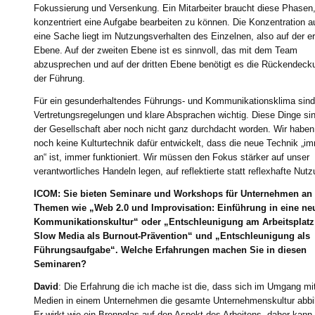
Fokussierung und Versenkung. Ein Mitarbeiter braucht diese Phasen
konzentriert eine Aufgabe bearbeiten zu können. Die Konzentration a
eine Sache liegt im Nutzungsverhalten des Einzelnen, also auf der e
Ebene. Auf der zweiten Ebene ist es sinnvoll, das mit dem Team
abzusprechen und auf der dritten Ebene benötigt es die Rückendeck
der Führung.
Für ein gesunderhaltendes Führungs- und Kommunikationsklima sind
Vertretungsregelungen und klare Absprachen wichtig. Diese Dinge sin
der Gesellschaft aber noch nicht ganz durchdacht worden. Wir haben
noch keine Kulturtechnik dafür entwickelt, dass die neue Technik „i
an“ ist, immer funktioniert. Wir müssen den Fokus stärker auf unser
verantwortliches Handeln legen, auf reflektierte statt reflexhafte Nutz
ICOM: Sie bieten Seminare und Workshops für Unternehmen an
Themen wie „Web 2.0 und Improvisation: Einführung in eine ne
Kommunikationskultur“ oder „Entschleunigung am Arbeitsplatz
Slow Media als Burnout-Prävention“ und „Entschleunigung als
Führungsaufgabe“. Welche Erfahrungen machen Sie in diesen
Seminaren?
David
: Die Erfahrung die ich mache ist die, dass sich im Umgang mi
Medien in einem Unternehmen die gesamte Unternehmenskultur abbil
Er wirkt wie ein Brennglas auf den Aspekt des Arbeitens, daher kan