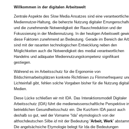
Willkommen in der digitalen Arbeitswelt
Zentrale Aspekte des Slow Media Ansatzes sind eine verantwortliche
Mediennutzer-Haltung, die beherzte Nutzung digitaler Errungenschaf
und die zunehmende Notwendigkeit der Rauschreduktion und der
Fokussierung in der Mediennutzung. In der heutigen Arbeitswelt gew
diese Faktoren zunehmend an Bedeutung. Gerade im Bereich der Arb
sind mit der rasanten technologischen Entwicklung neben den
Möglichkeiten auch die Notwendigkeit des medial verantwortlichen
Handelns und adäquater Mediennutzungskompetenz signifikant
gestiegen.
Während es im Arbeitsschutz für die Ergonomie von
Bildschirmarbeitsplätzen konkrete Richtlinien zu Flimmerfrequenz un
Lichteinfall gibt, fehlen solche Vorgaben bisher für die Nutzung digital
Medien.
Diese Lücke schließen wir mit IDA. Das Interaktionsmodell Digitaler
Arbeitsschutz (IDA) führt die medienwissenschaftliche Perspektive i
betrieblichen Gesundheitsschutz ein. Die Kurzform IDA passt auch
deshalb so gut, weil der Vorname “Ida” etymologisch von der
althochdeutschen Silbe
id
mit der Bedeutung “
Arbeit, Werk
” abstam
Die angelsächsiche Etymologie belegt für Ida die Bedeutungen