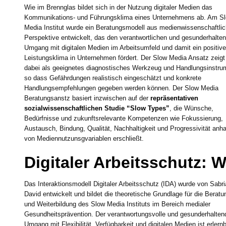
Wie im Brennglas bildet sich in der Nutzung digitaler Medien das
Kommunikations- und Führungsklima eines Unternehmens ab. Am S
Media Institut wurde ein Beratungsmodell aus medienwissenschaftlic
Perspektive entwickelt, das den verantwortlichen und gesunderhalte
Umgang mit digitalen Medien im Arbeitsumfeld und damit ein positiv
Leistungsklima in Unternehmen fördert. Der Slow Media Ansatz zeigt
dabei als geeignetes diagnostisches Werkzeug und Handlungsinstru
so dass Gefährdungen realistisch eingeschätzt und konkrete
Handlungsempfehlungen gegeben werden können. Der Slow Media
Beratungsanstz basiert inzwischen auf der
repräsentativen
sozialwissenschaftlichen Studie “Slow Types”
, die Wünsche,
Bedürfnisse und zukunftsrelevante Kompetenzen wie Fokussierung,
Austausch, Bindung, Qualität, Nachhaltigkeit und Progressivität anh
von Mediennutzunsgvariablen erschließt.
Digitaler Arbeitsschutz: 
Das Interaktionsmodell Digitaler Arbeitsschutz (IDA) wurde von Sabri
David entwickelt und bildet die theoretische Grundlage für die Beratu
und Weiterbildung des Slow Media Instituts im Bereich medialer
Gesundheitsprävention. Der verantwortungsvolle und gesunderhalten
Umgang mit Flexibilität, Verfügbarkeit und digitalen Medien ist erlernb