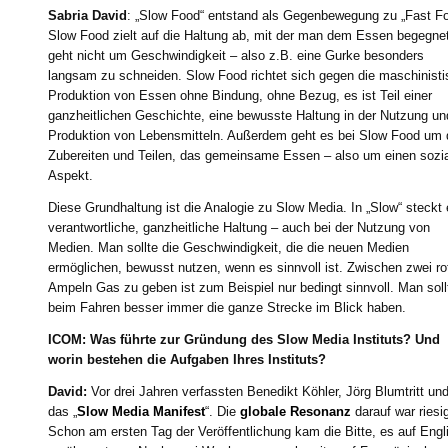
Sabria David
: „Slow Food“ entstand als Gegenbewegung zu „Fast Fo
Slow Food zielt auf die Haltung ab, mit der man dem Essen begegne
geht nicht um Geschwindigkeit – also z.B. eine Gurke besonders
langsam zu schneiden. Slow Food richtet sich gegen die maschinist
Produktion von Essen ohne Bindung, ohne Bezug, es ist Teil einer
ganzheitlichen Geschichte, eine bewusste Haltung in der Nutzung un
Produktion von Lebensmitteln. Außerdem geht es bei Slow Food um
Zubereiten und Teilen, das gemeinsame Essen – also um einen sozi
Aspekt.
Diese Grundhaltung ist die Analogie zu Slow Media. In „Slow“ steckt 
verantwortliche, ganzheitliche Haltung – auch bei der Nutzung von
Medien. Man sollte die Geschwindigkeit, die die neuen Medien
ermöglichen, bewusst nutzen, wenn es sinnvoll ist. Zwischen zwei ro
Ampeln Gas zu geben ist zum Beispiel nur bedingt sinnvoll. Man soll
beim Fahren besser immer die ganze Strecke im Blick haben.
ICOM: Was führte zur Gründung des Slow Media Instituts? Und
worin bestehen die Aufgaben Ihres Instituts?
David:
Vor drei Jahren verfassten Benedikt Köhler, Jörg Blumtritt und
das „
Slow Media Manifest
“. Die
globale Resonanz
darauf war riesi
Schon am ersten Tag der Veröffentlichung kam die Bitte, es auf Engl