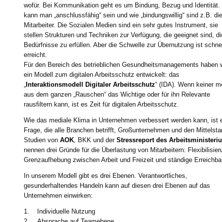
wofür. Bei Kommunikation geht es um Bindung, Bezug und Identität.
kann man „anschlussfähig“ sein und wie „bindungswillig“ sind z.B. di
Mitarbeiter. Die Sozialen Medien sind ein sehr gutes Instrument, sie
stellen Strukturen und Techniken zur Verfügung, die geeignet sind, d
Bedürfnisse zu erfüllen. Aber die Schwelle zur Übernutzung ist schne
erreicht.
Für den Bereich des betrieblichen Gesundheitsmanagements haben w
ein Modell zum digitalen Arbeitsschutz entwickelt: das
„
Interaktionsmodell Digitaler Arbeitsschutz
“ (IDA). Wenn keiner m
aus dem ganzen „Rauschen“ das Wichtige oder für ihn Relevante
rausfiltern kann, ist es Zeit für digitalen Arbeitsschutz.
Wie das mediale Klima in Unternehmen verbessert werden kann, ist 
Frage, die alle Branchen betrifft, Großunternehmen und den Mittelsta
Studien von
AOK
, BKK und der
Stressreport des Arbeitsministeri
nennen drei Gründe für die Überlastung von Mitarbeitern: Flexibilisier
Grenzaufhebung zwischen Arbeit und Freizeit und ständige Erreichba
In unserem Modell gibt es drei Ebenen. Verantwortliches,
gesunderhaltendes Handeln kann auf diesen drei Ebenen auf das
Unternehmen einwirken:
1. Individuelle Nutzung
2. Absprache auf Teamebene