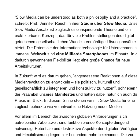
“Slow Media can be understood as both a philosophy and a practice”,
schreibt Prof. Jennifer Rauch in ihrer
Studie über Slow Media
. Unse
Slow Media Ansatz ist zugleich eine inspirierende Theorie und ein
praktizierbares Konzept, das für viele Problemstellungen des digital
getriebenen gesellschaftlichen Wandels vernünftige Lösungsansätze
bietet. Die Potentiale der Informationstechnologie für Unternehmen is
immens. Weltweit sind
eine Milliarde Smartphones
im Einsatz. In 
dadurch gewonnenen Flexibilität liegt eine große Chance für neue
Arbeitskulturen.
In Zukunft wird es darum gehen, “angemessene Reaktionen auf dies
Medienrevolution zu entwickeln – sie politisch, kulturell und
gesellschaftlich zu integrieren und konstruktiv zu nutzen”, schrieben w
der Präambel unseres
Manifestes
und hatten dabei natürlich auch di
Praxis im Blick. In diesem Sinne stehen wir mit Slow Media für eine
zugleich beherzte wie verantwortliche Nutzung neuer Medien.
Vor allem im Bereich der zwischen globalen Anforderungen sich
aufreibenden Arbeitswelt sind funktionierende Konzepte dringend
notwendig. Potentiale und destruktive Aspekte der digitalen Verfügbar
und Flexibilisierung liegen hier besonders nahe beieinander. Die von