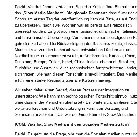
David:
Vor drei Jahren verfassten Benedikt Köhler, Jörg Blumtritt und
das „
Slow Media Manifest
“. Die
globale Resonanz
darauf war riesi
Schon am ersten Tag der Veröffentlichung kam die Bitte, es auf Engl
zu übersetzen. Nach zwei Wochen war es bereits auf Französisch
übersetzt worden. Es gibt auch eine russische, ukrainische, italienis
und brasilianische Übersetzung. Wir schienen einen neuralgischen P
getroffen zu haben. Die Rückverfolgung der Backlinks zeigte, dass 
Manifest v.a. von den technisch weit entwickelten Ländern auf der
Nordhalbkugel aufgenommen wurde, in Nordamerika, Kanada, China,
Russland, Europa, Türkei, Israel, China, Indien, aber auch Brasilien,
Südafrika und Australien. Alles technologisch fortgeschrittene Länder,
sich fragen, wie man diesen Fortschritt sinnvoll integriert. Das Manif
erfuhr eine starke Resonanz über alle Kulturen hinweg.
Wir sahen daher einen Bedarf, diesen Prozess der Integration zu
unterstützen: Wie kann man technologischen Fortschritt sinnvoll nut
ohne dass er die Menschen überlastet? Es lohnte sich, an dieser Ste
weiter zu forschen und Unterstützung in Form von Beratung und
Seminaren anzubieten. Das war der Grundstein des Slow Media Instit
ICOM: Was hat Slow Media mit den Sozialen Medien zu tun?
David:
Es geht um die Frage, wie man die Sozialen Medien nutzt un