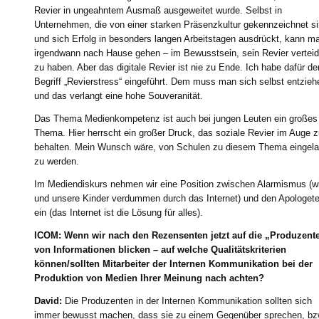
Revier in ungeahntem Ausmaß ausgeweitet wurde. Selbst in
Unternehmen, die von einer starken Präsenzkultur gekennzeichnet s
und sich Erfolg in besonders langen Arbeitstagen ausdrückt, kann m
irgendwann nach Hause gehen – im Bewusstsein, sein Revier verteid
zu haben. Aber das digitale Revier ist nie zu Ende. Ich habe dafür de
Begriff „Revierstress“ eingeführt. Dem muss man sich selbst entzieh
und das verlangt eine hohe Souveranität.
Das Thema Medienkompetenz ist auch bei jungen Leuten ein großes
Thema. Hier herrscht ein großer Druck, das soziale Revier im Auge 
behalten. Mein Wunsch wäre, von Schulen zu diesem Thema eingel
zu werden.
Im Mediendiskurs nehmen wir eine Position zwischen Alarmismus (wi
und unsere Kinder verdummen durch das Internet) und den Apologet
ein (das Internet ist die Lösung für alles).
ICOM: Wenn wir nach den Rezensenten jetzt auf die „Produzent
von Informationen blicken – auf welche Qualitätskriterien
können/sollten Mitarbeiter der Internen Kommunikation bei der
Produktion von Medien Ihrer Meinung nach achten?
David:
Die Produzenten in der Internen Kommunikation sollten sich
immer bewusst machen, dass sie zu einem Gegenüber sprechen, bz