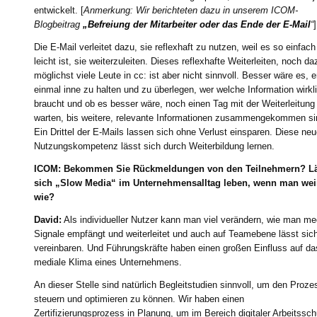
entwickelt. [
Anmerkung: Wir berichteten dazu in unserem ICOM-
Blogbeitrag
„Befreiung der Mitarbeiter oder das Ende der E-Mail
“
]
Die E-Mail verleitet dazu, sie reflexhaft zu nutzen, weil es so einfac
leicht ist, sie weiterzuleiten. Dieses reflexhafte Weiterleiten, noch d
möglichst viele Leute in cc: ist aber nicht sinnvoll. Besser wäre es, e
einmal inne zu halten und zu überlegen, wer welche Information wirkl
braucht und ob es besser wäre, noch einen Tag mit der Weiterleitung
warten, bis weitere, relevante Informationen zusammengekommen si
Ein Drittel der E-Mails lassen sich ohne Verlust einsparen. Diese ne
Nutzungskompetenz lässt sich durch Weiterbildung lernen.
ICOM: Bekommen Sie Rückmeldungen von den Teilnehmern? Lä
sich „Slow Media“ im Unternehmensalltag leben, wenn man wei
wie?
David:
Als individueller Nutzer kann man viel verändern, wie man me
Signale empfängt und weiterleitet und auch auf Teamebene lässt sich
vereinbaren. Und Führungskräfte haben einen großen Einfluss auf da
mediale Klima eines Unternehmens.
An dieser Stelle sind natürlich Begleitstudien sinnvoll, um den Proze
steuern und optimieren zu können. Wir haben einen
Zertifizierungsprozess in Planung, um im Bereich digitaler Arbeitssch