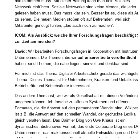
mitbekommen muss. Mit dieser Haltung kann man kein Soziales
Netzwerk einführen. Soziale Netzwerke sind keine Memos, die jeder
gelesen haben muss. Das muss klar sein. Besser ist es, diese als A
zu sehen. Die neuen Medien stoßen oft auf Befremden, weil sich
Mitarbeiter genötigt fühlen, „das auch noch zu machen“.
ICOM: Als Ausblick: welche Ihrer Forschungsfragen beschäftigt 
zur Zeit am meisten?
David:
Wir bearbeiten Forschungsfragen in Kooperation mit Institute
Unternehmen. Die Themen, die wir
auf unserer Seite veröffentlicht
haben, sind Themen, die nahe liegen, sinnvoll und denkbar sind.
Für mich ist das Thema Digitaler Arbeitsschutz gerade das wichtigst
Thema. Dieses Thema ist für Unternehmen, Kranken- und Unfallkass
Betriebsräte und Betriebsärzte interessant.
Das andere Thema ist, wie wir als Gesellschaft mit diesen Veränder
umgehen können. Ich forsche zu offenen Systemen und offenen
Formaten, die die Antwort auf den permanenten Wandel sind. Wikipe
ist z.B. die Antwort auf den schnellen Wandel, der gedruckte Lexika
gleich veralten lässt. Das Daimler Blog von Uwe Knaus ist ein
dynamisches, diskursives Format, das erste Corporate Blog eines 
Unternehmens, das reaktionsschnell aktuelle Entwicklungen und Dis