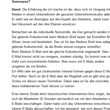
Seminaren?
David
: Die Erfahrung die ich mache ist die, dass sich im Umgang mi
Medien in einem Unternehmen die gesamte Unternehmenskultur abbil
Er wirkt wie ein Brennglas auf den Aspekt des Arbeitens, daher kan
hier fokussiert auf den drei Ebenen ansetzen.
Betrachten wir die individuelle Nutzerrolle, die klar gemacht werden 
Die gelernte Kulturtechnik beim Medium Brief lautet: bei Eintreffen Br
öffnen, lesen und bearbeiten. Das ist für das Medium Brief eine adäq
gelernte Kulturtechnik, da die Briefe einmal morgens eintreffen.
Beim Medium E-Mail wird die gleiche Kulturtechnik angewandt. Aber 
E-Mail kommt nicht nur morgens, sondern ständig. So kommt man ni
mehr zum konzentrierten Arbeiten. Man muss mit E-Mails anders
umgehen als mit Briefen.
Ein Wiki oder ein gut strukturiertes Intranet können gegen diese E-Ma
Flut helfen. Noch ist die E-Mail aber der Regelfall und es gibt eine g
Scheu vor diesen neuen Techniken. Dabei wäre es für alle sinnvoller,
diese kollaborativen Tools besser zu nutzen.
Eine interne Studie beim französischen Unternehmen Atos zeigte, d
sich die Mitarbeiter 25 Stunden wöchentlich nur mit dem Abarbeiten 
E-Mails beschäftigen. Daher hatte sich das Unternehmen entschloss
interne E-Mails abzuschaffen. Ich bin gespannt, wie sich dieses Proj