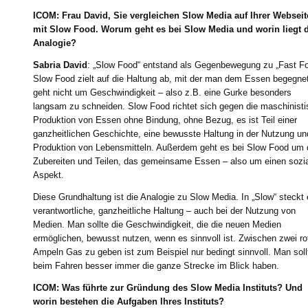
ICOM: Frau David, Sie vergleichen Slow Media auf Ihrer Webseit
mit Slow Food. Worum geht es bei Slow Media und worin liegt d
Analogie?
Sabria David
: „Slow Food“ entstand als Gegenbewegung zu „Fast Fo
Slow Food zielt auf die Haltung ab, mit der man dem Essen begegne
geht nicht um Geschwindigkeit – also z.B. eine Gurke besonders
langsam zu schneiden. Slow Food richtet sich gegen die maschinist
Produktion von Essen ohne Bindung, ohne Bezug, es ist Teil einer
ganzheitlichen Geschichte, eine bewusste Haltung in der Nutzung un
Produktion von Lebensmitteln. Außerdem geht es bei Slow Food um
Zubereiten und Teilen, das gemeinsame Essen – also um einen sozi
Aspekt.
Diese Grundhaltung ist die Analogie zu Slow Media. In „Slow“ steckt 
verantwortliche, ganzheitliche Haltung – auch bei der Nutzung von
Medien. Man sollte die Geschwindigkeit, die die neuen Medien
ermöglichen, bewusst nutzen, wenn es sinnvoll ist. Zwischen zwei ro
Ampeln Gas zu geben ist zum Beispiel nur bedingt sinnvoll. Man soll
beim Fahren besser immer die ganze Strecke im Blick haben.
ICOM: Was führte zur Gründung des Slow Media Instituts? Und
worin bestehen die Aufgaben Ihres Instituts?